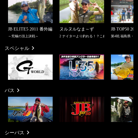
バス
淡水
JB ELITE5 2011 番外編
ヌルヌルなま～ず
JB TOP50 201
～究極の頂上決戦～
2 ナイターより釣れる！？これがデイナマっだ！！
第4戦 福島県・
スペシャル
バス
シーバス