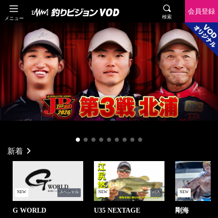
会員登録
検索
メニュー
新着
NEW
スペシャル
NEW
バス
NEW
G WORLD
U35 NEXTAGE
剛海