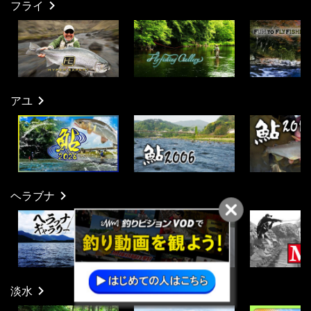
フライ
アユ
ヘラブナ
淡水