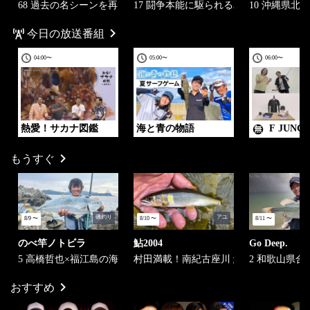
68 過去の名シーンを再び！総集編
17 闘争本能に駆られるバストーナメンタ
10 沖縄県北
今日の放送番組
04:00
〜
05:00
〜
06:00
〜
熱愛！サカナ図鑑
海と青の物語
F JUNC
もうすぐ
磯釣り
アユ
8/9
〜
8/10
〜
8/11
〜
のべ竿ノトビラ
鮎2004
Go Deep.
5 高橋哲也×福江島の海
村田満載！南紀古座川 鮎光る！？
2 和歌山県合
おすすめ