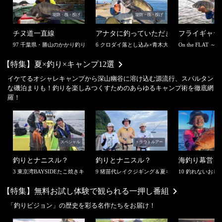
堤防・筏・投げ
堤防・筏・投げ
チヌ道一直線
アナタに釣っていただきます！
フライギャラ
97 千葉県・勝山のかかり釣り！いざ、関東のチヌに挑む！
6 クロダイ落とし込み×青木大介
On the FLAT ～B
【特集】
夏×釣り×キャンプ12選
イケてるオシャレキャンプから深山幽谷に溶け込む源流行、スパルタン
な磯泊まりも！釣りを楽しみつくすためのあらゆるキャンプ術を徹底網
羅！
スペシャル
トラウトルアー
釣りとナニスル？
釣りとナニスル？
海釣り幕営
3 東京湾BAYSIDEたこ焼きキャンプ
9 猪苗代レイクジギング＆夏キャンプ
10 釣れないお
【特集】
無料お試し体験で観られる一押し番組
「釣りビジョン」の歴史を彩る名作たちをお届け！