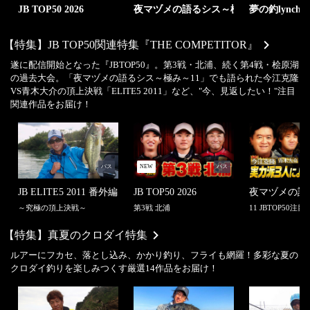
JB TOP50 2026
夜マヅメの語るシス～極み～
夢の釣lynch.
【特集】
JB TOP50関連特集『THE COMPETITOR』
遂に配信開始となった『JBTOP50』。第3戦・北浦、続く第4戦・桧原湖
の過去大会。「夜マヅメの語るシス～極み～11」でも語られた今江克隆
VS青木大介の頂上決戦「ELITE5 2011」など、"今、見返したい！"注目
関連作品をお届け！
バス
NEW
バス
JB ELITE5 2011 番外編
JB TOP50 2026
夜マヅメの語
～究極の頂上決戦～
第3戦 北浦
11 JBTOP50注
【特集】
真夏のクロダイ特集
ルアーにフカセ、落とし込み、かかり釣り、フライも網羅！多彩な夏の
クロダイ釣りを楽しみつくす厳選14作品をお届け！