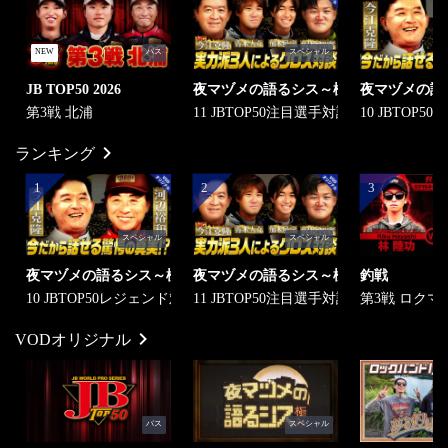
NEW
バス
スペシャル
JB TOP50 2026
夜マヅメの語るシス～極み～
夜マヅメの語
第3戦 北浦
11 JBTOP50注目選手対談
10 JBTOP
ランキング
1
2
3
スペシャル
スペシャル
夜マヅメの語るシス～極み～
夜マヅメの語るシス～極み～
釣戦
10 JBTOP50レジェンド対談
11 JBTOP50注目選手対談
第3戦 ロク
VODオリジナル
バス
スペシャル